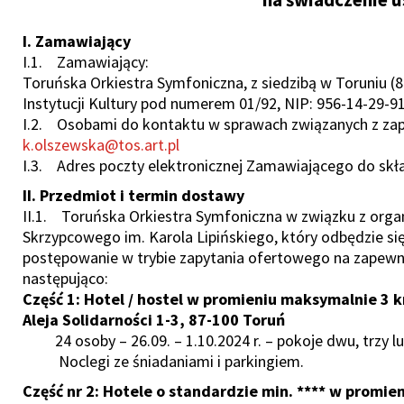
I. Zamawiający
I.1. Zamawiający:
Toruńska Orkiestra Symfoniczna, z siedzibą w Toruniu (87
Instytucji Kultury pod numerem 01/92, NIP: 956-14-29-9
I.2. Osobami do kontaktu w sprawach związanych z zapy
k.olszewska@tos.art.pl
I.3. Adres poczty elektronicznej Zamawiającego do skł
II. Przedmiot i termin dostawy
II.1. Toruńska Orkiestra Symfoniczna w związku z orga
Skrzypcowego im. Karola Lipińskiego, który odbędzie się
postępowanie w trybie zapytania ofertowego na zapewnie
następująco:
Część 1: Hotel / hostel w promieniu maksymalnie 3
Aleja Solidarności 1-3, 87-100 Toruń
24 osoby – 26.09. – 1.10.2024 r. – pokoje dwu, trzy 
Noclegi ze śniadaniami i parkingiem.
Część nr 2: Hotele o standardzie min. **** w promi