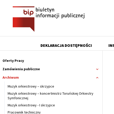
Przejdź
Przejdź
Przejdź
Przejdź
do
do
do
do
menu
treści
wyszukiwania
stopki
DEKLARACJA DOSTĘPNOŚCI
IN
Menu
górne
Oferty Pracy
Główne
Zamówienia publiczne
Rozwiń
menu
menu
Archiwum
Zwiń
menu
serwisu
Muzyk orkiestrowy – skrzypce
Archiwum
Muzyk orkiestrowy – koncertmistrz Toruńskiej Orkiestry
Symfonicznej
Muzyk orkiestrowy - I skrzypce
Pracownik techniczny