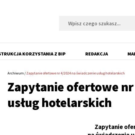
Szukaj
STRUKCJA KORZYSTANIA Z BIP
REDAKCJA
MA
Archiwum
Zapytanie ofertowe nr 4/2024 na świadczenie usług hotelarskich
Ścieżka
Zapytanie ofertowe nr
nawigacyjna
usług hotelarskich
Zapytanie ofe
na świadczenie u