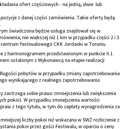
ładania ofert częściowych - na jedną, dwie lub
 pozycje z danej części zamówienia. Takie oferty będą
a.
rym świadczona będzie usługa znajdował się w
mówienia; nie większej niż 1 km w przypadku części 2 i 3
 od centrum festiwalowego CKK Jordanki w Toruniu.
ie z harmonogramem przedstawionym w punkcie II.1.
em ustalonym z Wykonawcą na etapie realizacji
i długości pobytów w przypadku zmiany zapotrzebowania
wego wynikającego z realnego zapotrzebowania
 zastrzega sobie prawo zmniejszenia lub zwiększenia
ch pokoi). W przypadku zmniejszenia wartości
 praw z tego tytułu, w tym do zapłaty wynagrodzenia za
niejszej liczby pokoi niż wskazana w SWZ rozliczenie z
tania pokoi przez gości Festiwalu, w oparciu o ceny