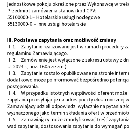
jednostkowe pokoju określone przez Wykonawcę w treś
Przedmiot zamówienia stanowi kod CPV:
55100000-1– Hotelarskie usługi noclegowe
55130000-0 – Inne usługi hotelarskie
III. Podstawa zapytania oraz możliwość zmiany
III.1. Zapytanie realizowane jest w ramach procedury
regulaminu Zamawiającego.
III.2. Zamówienie jest wyłączone z zakresu ustawy z dn
U. 2023 r., poz. 1605 ze zm.).
III.3. Zapytanie zostało opublikowane na stronie inte
dodatkowo może poinformować bezpośrednio potencj
postępowania.
III.4. W przypadku istotnych wątpliwości oferent może 
zapytania przesyłając je na adres poczty elektronicznej w
Zamawiający udzieli odpowiedzi wyłącznie na pytania 
wyznaczonego jako termin składania ofert w przedmi
III.5. Zamawiający może zmodyfikować treść zapytania 
wad zapytania, dostosowania zapytania do wymagań pow