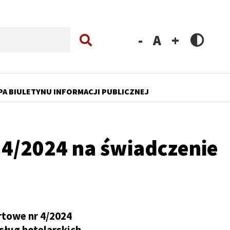
Zmniejsz
Resetuj
Zwiększ
rozmiar
rozmiar
rozmiar
czcionki
czcionki
czcionki
PA BIULETYNU INFORMACJI PUBLICZNEJ
 4/2024 na świadczenie
rtowe nr 4/2024
sług hotelarskich