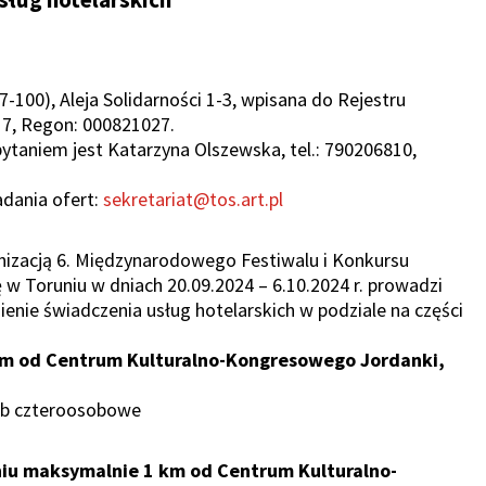
-100), Aleja Solidarności 1-3, wpisana do Rejestru
17, Regon: 000821027.
taniem jest Katarzyna Olszewska, tel.: 790206810,
adania ofert:
sekretariat@tos.art.pl
nizacją 6. Międzynarodowego Festiwalu i Konkursu
 w Toruniu w dniach 20.09.2024 – 6.10.2024 r. prowadzi
nie świadczenia usług hotelarskich w podziale na części
 km od Centrum Kulturalno-Kongresowego Jordanki,
lub czteroosobowe
eniu maksymalnie 1 km od Centrum Kulturalno-