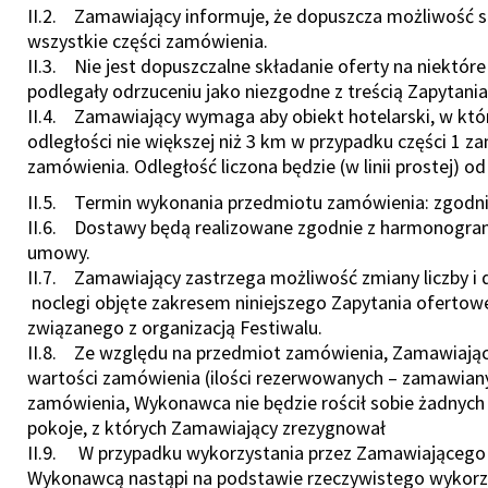
II.2. Zamawiający informuje, że dopuszcza możliwość sk
wszystkie części zamówienia.
II.3. Nie jest dopuszczalne składanie oferty na niektóre
podlegały odrzuceniu jako niezgodne z treścią Zapytani
II.4. Zamawiający wymaga aby obiekt hotelarski, w któ
odległości nie większej niż 3 km w przypadku części 1 za
zamówienia. Odległość liczona będzie (w linii prostej)
II.5. Termin wykonania przedmiotu zamówienia: zgodn
II.6. Dostawy będą realizowane zgodnie z harmonogram
umowy.
II.7. Zamawiający zastrzega możliwość zmiany liczby 
noclegi objęte zakresem niniejszego Zapytania oferto
związanego z organizacją Festiwalu.
II.8. Ze względu na przedmiot zamówienia, Zamawiający
wartości zamówienia (ilości rezerwowanych – zamawiany
zamówienia, Wykonawca nie będzie rościł sobie żadnych
pokoje, z których Zamawiający zrezygnował
II.9. W przypadku wykorzystania przez Zamawiającego m
Wykonawcą nastąpi na podstawie rzeczywistego wykorzys