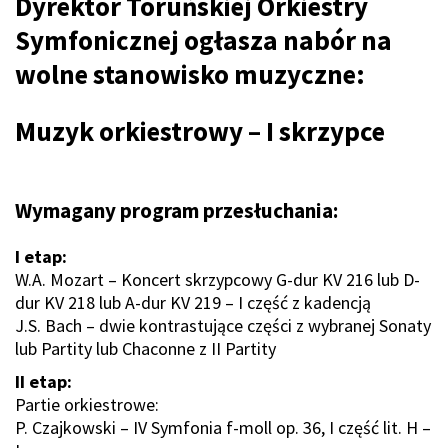
Dyrektor Toruńskiej Orkiestry
Symfonicznej ogłasza nabór na
wolne stanowisko muzyczne:
Muzyk orkiestrowy – I skrzypce
Wymagany program przesłuchania:
I etap:
W.A. Mozart – Koncert skrzypcowy G-dur KV 216 lub D-
dur KV 218 lub A-dur KV 219 – I część z kadencją
J.S. Bach – dwie kontrastujące części z wybranej Sonaty
lub Partity lub Chaconne z II Partity
II etap:
Partie orkiestrowe:
P. Czajkowski – IV Symfonia f-moll op. 36, I część lit. H –