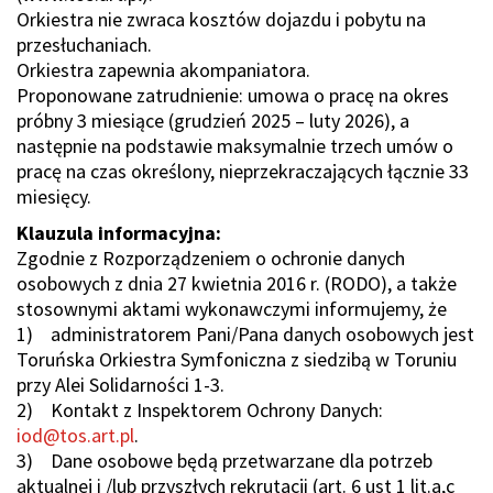
Orkiestra nie zwraca kosztów dojazdu i pobytu na
przesłuchaniach.
Orkiestra zapewnia akompaniatora.
Proponowane zatrudnienie: umowa o pracę na okres
próbny 3 miesiące (grudzień 2025 – luty 2026), a
następnie na podstawie maksymalnie trzech umów o
pracę na czas określony, nieprzekraczających łącznie 33
miesięcy.
Klauzula informacyjna:
Zgodnie z Rozporządzeniem o ochronie danych
osobowych z dnia 27 kwietnia 2016 r. (RODO), a także
stosownymi aktami wykonawczymi informujemy, że
1) administratorem Pani/Pana danych osobowych jest
Toruńska Orkiestra Symfoniczna z siedzibą w Toruniu
przy Alei Solidarności 1-3.
2) Kontakt z Inspektorem Ochrony Danych:
iod@tos.art.pl
.
3) Dane osobowe będą przetwarzane dla potrzeb
aktualnej i /lub przyszłych rekrutacji (art. 6 ust 1 lit.a,c