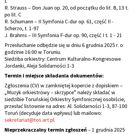
L
R. Strauss – Don Juan op. 20, od początku do lit. B, 13 t.
po lit. C
R. Schumann – II Symfonia C-dur op. 61, część II -
Scherzo, t. 1-97
J. Brahms – III Symfonia F-dur op. 90, część I t. 1 - 21
Przesłuchanie odbędzie się w dniu 6 grudnia 2025 r. o
godzinie 16:00 w Toruniu.
Siedziba orkiestry: Centrum Kulturalno-Kongresowe
Jordanki, Aleja Solidarności 1-3
Termin i miejsce składania dokumentów:
Zgłoszenia (CV) w zamkniętej kopercie z dopiskiem –
„Muzyk orkiestrowy – skrzypce” należy składać w
siedzibie Toruńskiej Orkiestry Symfonicznej osobiście,
przesłać listownie na adres: Al. Solidarności 1-3, 87-100
Toruń (decyduje data wpływu) lub mailowo:
sekretariat@tos.art.pl
.
Nieprzekraczalny termin zgłoszeń
– 1 grudnia 2025