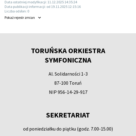
Data ostatniej modyfikacji:
11.12.2025 14:35:24
Data publikacji informacji:
od 19.11.2025 12:15:16
Liczba odsłon:
0
Pokaż
rejestr zmian
TORUŃSKA ORKIESTRA
SYMFONICZNA
Al. Solidarności 1-3
87-100 Toruń
NIP 956-14-29-917
SEKRETARIAT
od poniedziałku do piątku (godz. 7.00-15.00)