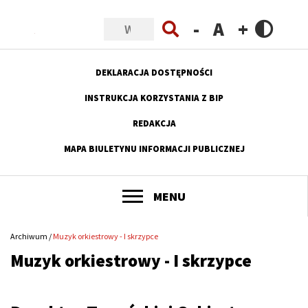
Szukaj
Przejdź
Przejdź
Przejdź
Przejdź
do
do
do
do
Zmniejsz
Resetuj
Zwiększ
menu
treści
wyszukiwania
stopki
rozmiar
rozmiar
rozmiar
DEKLARACJA DOSTĘPNOŚCI
czcionki
czcionki
czcionki
Menu
INSTRUKCJA KORZYSTANIA Z BIP
górne
REDAKCJA
MAPA BIULETYNU INFORMACJI PUBLICZNEJ
POKAŻ
MENU
Główne
menu
Archiwum
Muzyk orkiestrowy - I skrzypce
Ścieżka
serwisu
Muzyk orkiestrowy - I skrzypce
nawigacyjna